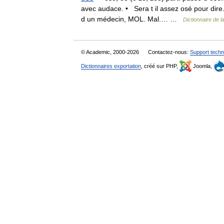
avec audace. • Sera t il assez osé pour dire.
d un médecin, MOL. Mal.… …
Dictionnaire de l
© Academic, 2000-2026
Contactez-nous:
Support techn
Dictionnaires exportation
, créé sur PHP,
Joomla,