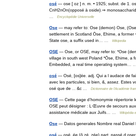
osé
— ose [ oz ] n. m. • 1925; subst. de 1. o
CnH2nOn(opposé à oside).⇒ monosaccharide
…
Encyclopédie Universelle
Ose
— may refer to: Ose (demon) Ose, (Osei 
settlement in Scotland Ōse, Ehime, a former
State ose, a suffix used in… …
Wikipedia
OSE
— Ose, or OSE, may refer to: *Ose (dem
village in south west Poland *Ōse, Ehime, a 
Embedded, a real time operating system
osé
— Osé, [os]ée. adj. Qui a l audace de fair
avec les particules, si bien, &, assez. Estes v
osé que de ... &c …
Dictionnaire de l'Académie fra
OSE
— Cette page d’homonymie répertorie les
OSE peut désigner : L Œuvre de secours aux e
assistance médicale aux Juifs… …
Wikipédia 
Ose
— Datos generales Nombre real Daniel
osé
— osé, ée (ô zé, zée) part. passé d oser