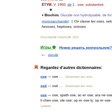
ÉTYM
.
V
.
1950
;
de
1
.
-
ose
,
substantivé
.
❖
♦
Biochim
.
Glucide
non
hydrolysable
,
de
fo
monosaccharide
).
||
On
classe
les
oses
,
sel
hexoses
,
heptoses
,
octoses
.
Encyclopédie
Universelle
.
2012
.
Игры ⚽
Нужно решить контрольную?
oscule
Regardez d'autres dictionnaires:
ose
— ose …
Dictionnaire des rimes
osé
— osé …
Dictionnaire des rimes
ose
— ose; spath·ose; ac·er·ose; ara·ne·ose; 
li·chen·ose; ole·ose; op·er·ose·ly; op·er·ose
syllables