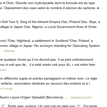
se ♦ Chim. Glucide non hydrolysable dont la formule est du type
. Classement des oses selon le nombre d atomes de carbone. ●
Kofi Tutu I), King of the Ashanti Empire Ose, Poland Ose, Skye, a
 village in Japan Ose, Nigeria, a Local Government Area of Ondo
on) *Ose, Highland, a settlement in Scotland *Ose, Poland, a
former village in Japan *An acronym standing for Operating System
… …
Wikipedia
e quelque chose qu il ne devroit pas. Il se joint ordinairement
ous si osé que de... il a esté assés osé pour &c. c est estre bien
nçaise
 différents sujets et articles partageant un même nom. Le sigle
nfants, association destinée au secours des enfants et à l
en Français
 Bueno Leyva Origen Sabadell (Barcelona) …
Wikipedia Español
. 1° Tenté avec audace. Un rapt osé en plein jour. 2° Qui tente