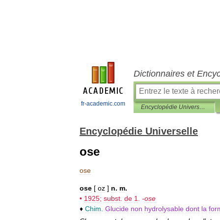
Dictionnaires et Ency
fr-academic.com
Encyclopédie Universelle
Encyclopédie Universelle
ose
ose
ose
[
oz
]
n
.
m
.
•
1925
;
subst
.
de
1
.
-
ose
♦
Chim
.
Glucide
non
hydrolysable
dont
la
for