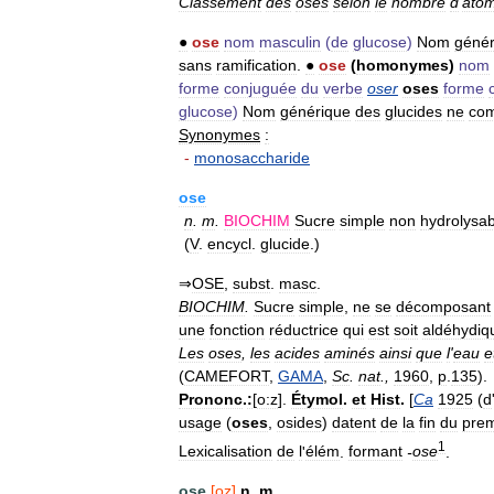
Classement
des
oses
selon
le
nombre
d
'
ato
●
ose
nom
masculin
(
de
glucose
)
Nom
génér
sans
ramification
.
●
ose
(
homonymes
)
nom
forme
conjuguée
du
verbe
oser
oses
forme
glucose
)
Nom
générique
des
glucides
ne
com
Synonymes
:
-
monosaccharide
ose
n
.
m
.
BIOCHIM
Sucre
simple
non
hydrolysab
(
V
.
encycl
.
glucide
.)
⇒
OSE
,
subst
.
masc
.
BIOCHIM
.
Sucre
simple
,
ne
se
décomposant
une
fonction
réductrice
qui
est
soit
aldéhydiq
Les
oses
,
les
acides
aminés
ainsi
que
l
'
eau
e
(
CAMEFORT
,
GAMA
,
Sc
.
nat
.,
1960
,
p
.
135
).
Prononc
.
:
[
o:z
].
Étymol
.
et
Hist
.
[
Ca
1925
(
d
usage
(
oses
,
osides
)
datent
de
la
fin
du
prem
1
Lexicalisation
de
l
'
élém
.
formant
-
ose
.
ose
[
oz
]
n
.
m
.