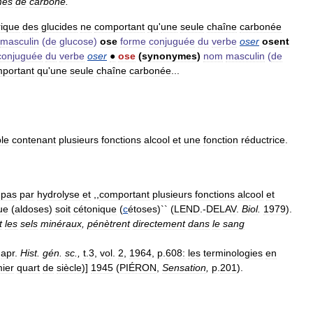
mes
de
carbone
.
ique
des
glucides
ne
comportant
qu
'
une
seule
chaîne
carbonée
masculin
(
de
glucose
)
ose
forme
conjuguée
du
verbe
oser
osent
conjuguée
du
verbe
oser
●
ose
(
synonymes
)
nom
masculin
(
de
portant
qu
'
une
seule
chaîne
carbonée
...
le
contenant
plusieurs
fonctions
alcool
et
une
fonction
réductrice
.
pas
par
hydrolyse
et
,,
comportant
plusieurs
fonctions
alcool
et
ue
(
aldoses
)
soit
cétonique
(
c
étoses
)`` (
LEND
.-
DELAV
.
Biol
.
1979
).
t
les
sels
minéraux
,
pénètrent
directement
dans
le
sang
'
apr
.
Hist
.
gén
.
sc
.,
t
.
3
,
vol
.
2
,
1964
,
p
.
608:
les
terminologies
en
ier
quart
de
siècle
)]
1945
(
PIÉRON
,
Sensation
,
p
.
201
).