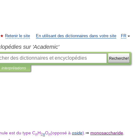
Retenir le site
En utilisant des dictionnaires dans votre site
FR
clopédies sur 'Academic'
Recherche!
interprétations
mule
est
du
type
C
H
O
(
opposé
à
oside
).
⇒
monosaccharide
.
n
2
n
n