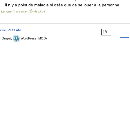
... Il n y a point de maladie si osée que de se jouer à la personne
a Langue Française d'Émile Littré
ique
,
RÉCLAME
18+
Drupal,
WordPress, MODx.