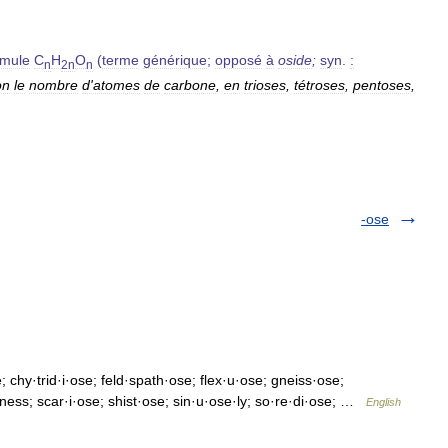
rmule
C
H
O
(
terme
générique
;
opposé
à
oside
;
syn
.
:
n
2n
n
on
le
nombre
d
'
atomes
de
carbone
,
en
trioses
,
tétroses
,
pentoses
,
-ose
chy·trid·i·ose; feld·spath·ose; flex·u·ose; gneiss·ose;
·ness; scar·i·ose; shist·ose; sin·u·ose·ly; so·re·di·ose; …
English